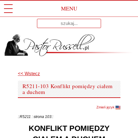
MENU
Przeskocz
Wyniki
Do
dla:
Treści
<< Wstecz
R5211-103 Konflikt pomiędzy ciałem
a duchem
Zmień język
::R5211 : strona 103::
KONFLIKT POMIĘDZY