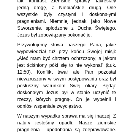
taki kontrast. Ziemskie sprawy nakreślały
jedną drogę, a Niebiańskie drugą. One
wszystkie były czystymi i doskonałymi
pragnieniami. Niemniej jednak, jako Nowe
Stworzenie, spłodzone z Ducha Świętego,
Jezus był zobowiązany pokonać je.
Przywołujemy słowa naszego Pana, jakie
wypowiedział tuż przy końcu Swojej misji:
„Aleć mam być chrztem ochrzczony; a jakom
jest ściśniony póki się to nie wykona!” (Łuk.
12:50). Konflikt trwał ale Pan pozostał
niewzruszony w swym postępowaniu oraz był
posłuszny warunkom Swej ofiary. Będąc
doskonałym Jezus był w stanie uczynić te
rzeczy, których pragnął. On je wypełnił i
odniósł wspaniałe zwycięstwo.
W naszym wypadku sprawa ma się inaczej. Z
natury jesteśmy upadli. Nasze ziemskie
pragnienia i upodobania są zdeprawowane.