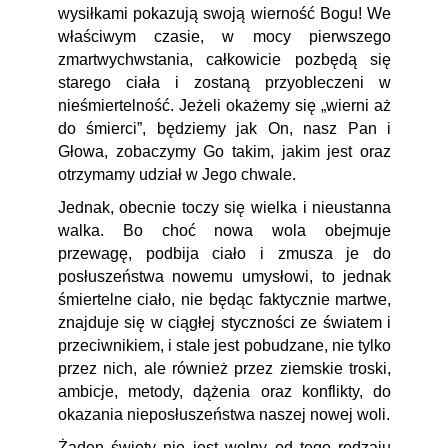
wysiłkami pokazują swoją wierność Bogu! We
właściwym czasie, w mocy pierwszego
zmartwychwstania, całkowicie pozbędą się
starego ciała i zostaną przyobleczeni w
nieśmiertelność. Jeżeli okażemy się „wierni aż
do śmierci”, będziemy jak On, nasz Pan i
Głowa, zobaczymy Go takim, jakim jest oraz
otrzymamy udział w Jego chwale.
Jednak, obecnie toczy się wielka i nieustanna
walka. Bo choć nowa wola obejmuje
przewagę, podbija ciało i zmusza je do
posłuszeństwa nowemu umysłowi, to jednak
śmiertelne ciało, nie będąc faktycznie martwe,
znajduje się w ciągłej styczności ze światem i
przeciwnikiem, i stale jest pobudzane, nie tylko
przez nich, ale również przez ziemskie troski,
ambicje, metody, dążenia oraz konflikty, do
okazania nieposłuszeństwa naszej nowej woli.
Żaden święty nie jest wolny od tego rodzaju