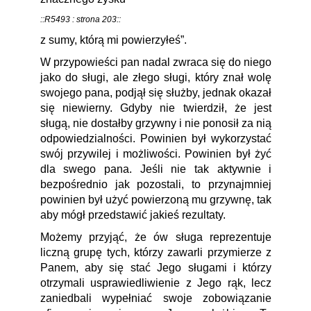
::R5493 : strona 203::
z sumy, którą mi powierzyłeś”.
W przypowieści pan nadal zwraca się do niego
jako do sługi, ale złego sługi, który znał wolę
swojego pana, podjął się służby, jednak okazał
się niewierny. Gdyby nie twierdził, że jest
sługą, nie dostałby grzywny i nie ponosił za nią
odpowiedzialności. Powinien był wykorzystać
swój przywilej i możliwości. Powinien był żyć
dla swego pana. Jeśli nie tak aktywnie i
bezpośrednio jak pozostali, to przynajmniej
powinien był użyć powierzoną mu grzywnę, tak
aby mógł przedstawić jakieś rezultaty.
Możemy przyjąć, że ów sługa reprezentuje
liczną grupę tych, którzy zawarli przymierze z
Panem, aby się stać Jego sługami i którzy
otrzymali usprawiedliwienie z Jego rąk, lecz
zaniedbali wypełniać swoje zobowiązanie