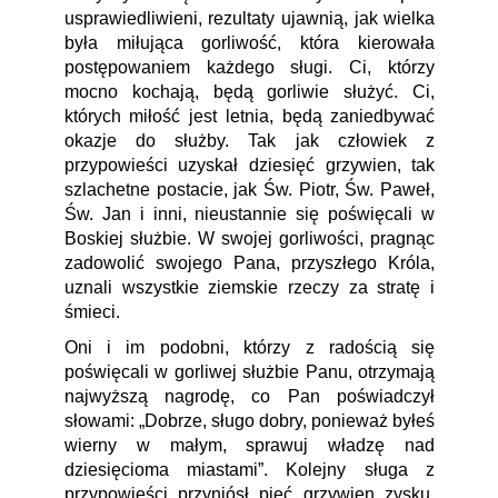
usprawiedliwieni, rezultaty ujawnią, jak wielka
była miłująca gorliwość, która kierowała
postępowaniem każdego sługi. Ci, którzy
mocno kochają, będą gorliwie służyć. Ci,
których miłość jest letnia, będą zaniedbywać
okazje do służby. Tak jak człowiek z
przypowieści uzyskał dziesięć grzywien, tak
szlachetne postacie, jak Św. Piotr, Św. Paweł,
Św. Jan i inni, nieustannie się poświęcali w
Boskiej służbie. W swojej gorliwości, pragnąc
zadowolić swojego Pana, przyszłego Króla,
uznali wszystkie ziemskie rzeczy za stratę i
śmieci.
Oni i im podobni, którzy z radością się
poświęcali w gorliwej służbie Panu, otrzymają
najwyższą nagrodę, co Pan poświadczył
słowami: „Dobrze, sługo dobry, ponieważ byłeś
wierny w małym, sprawuj władzę nad
dziesięcioma miastami”. Kolejny sługa z
przypowieści przyniósł pięć grzywien zysku.