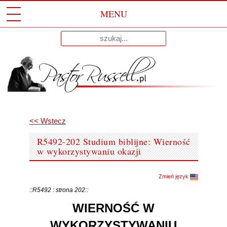
MENU
Przeskocz
Wyniki
Do
dla:
Treści
<< Wstecz
R5492-202 Studium biblijne: Wierność
w wykorzystywaniu okazji
Zmień język
::R5492 : strona 202::
WIERNOŚĆ W
WYKORZYSTYWANIU