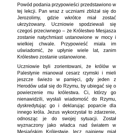
Powód podania przypowieści przedstawiono w
tej lekcji. Pan wraz z uczniami zbliżał się do
Jerozolimy, gdzie wkrótce miał zostać
ukrzyżowany. Uczniowie spodziewali się
czegoś przeciwnego – że Królestwo Mesjasza
zostanie natychmiast ustanowione w mocy i
wielkiej chwale. Przypowieść miała im
uświadomić, że upłynie wiele lat, zanim
Królestwo zostanie ustanowione.
Uczniowie byli zorientowani, że królów w
Palestynie mianował cesarz rzymski i mieli
jeszcze świeżo w pamięci, gdy jeden z
Herodów udał się do Rzymu, by ubiegać się o
powierzenie mu królestwa. Ci, którzy go
nienawidzili, wysłali wiadomość do Rzymu,
dyskredytując go i deklarując poparcie dla
innego króla. Jezus wykorzystał to zdarzenie,
odnosząc je do swojej sytuacji. Został
wyznaczony jako władca nad światem w
Mesjańskim Królestwie, lecz najpierw miał