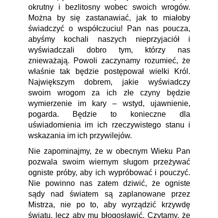
okrutny i bezlitosny wobec swoich wrogów.
Można by się zastanawiać, jak to miałoby
świadczyć o współczuciu! Pan nas poucza,
abyśmy kochali naszych nieprzyjaciół i
wyświadczali dobro tym, którzy nas
znieważają. Powoli zaczynamy rozumieć, że
właśnie tak będzie postępował wielki Król.
Największym dobrem, jakie wyświadczy
swoim wrogom za ich złe czyny będzie
wymierzenie im kary – wstyd, ujawnienie,
pogarda. Będzie to konieczne dla
uświadomienia im ich rzeczywistego stanu i
wskazania im ich przywilejów.
Nie zapominajmy, że w obecnym Wieku Pan
pozwala swoim wiernym sługom przeżywać
ogniste próby, aby ich wypróbować i pouczyć.
Nie powinno nas zatem dziwić, że ogniste
sądy nad światem są zaplanowane przez
Mistrza, nie po to, aby wyrządzić krzywdę
światu, lecz aby mu błogosławić. Czytamy, że