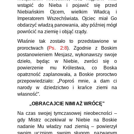
wstąpić do Nieba i pojawić się przed
Niebiańskim Ojcem, wielkim Władcą i
Imperatorem Wszechświata. Ojciec miał Go
obdarzyć władzą panowania, aby później mógł
powrócić na ziemię i objąć rządy.
Właśnie tak zostało to przedstawione w
Ps. 2:8
proroctwach (
). Zgodnie z Boskim
postanowieniem Mesjasz, wykonawszy swoje
dzieło, będąc w Niebie, zwróci się o
powierzenie mu Królestwa, co Boska
opatrzność zaplanowała, a Boskie proroctwo
przepowiedziało: „Poproś mnie, a dam ci
narody w dziedzictwo i krańce ziemi na
własność”.
„OBRACAJCIE NIMI AŻ WRÓCĘ”
Na czas swojej tymczasowej nieobecności –
gdy Mistrz oczekiwał w Niebie na Boskie
nadanie Mu władzy nad ziemią – powierzył
swoim uczniom, swoim sługom, nazwanym