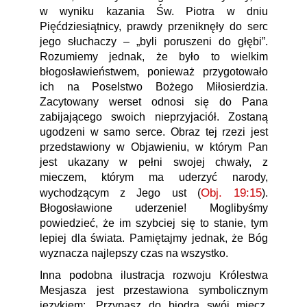
w wyniku kazania Św. Piotra w dniu
Pięćdziesiątnicy, prawdy przeniknęły do serc
jego słuchaczy – „byli poruszeni do głębi”.
Rozumiemy jednak, że było to wielkim
błogosławieństwem, ponieważ przygotowało
ich na Poselstwo Bożego Miłosierdzia.
Zacytowany werset odnosi się do Pana
zabijającego swoich nieprzyjaciół. Zostaną
ugodzeni w samo serce. Obraz tej rzezi jest
przedstawiony w Objawieniu, w którym Pan
jest ukazany w pełni swojej chwały, z
mieczem, którym ma uderzyć narody,
Obj. 19:15
wychodzącym z Jego ust (
).
Błogosławione uderzenie! Moglibyśmy
powiedzieć, że im szybciej się to stanie, tym
lepiej dla świata. Pamiętajmy jednak, że Bóg
wyznacza najlepszy czas na wszystko.
Inna podobna ilustracja rozwoju Królestwa
Mesjasza jest przestawiona symbolicznym
językiem: „Przypasz do biodra swój miecz,