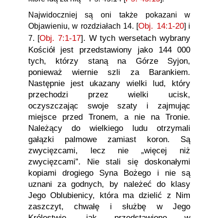
Najwidoczniej są oni także pokazani w
Obj. 14:1-20
]
Objawieniu, w rozdziałach 14. [
i
Obj. 7:1-17
[
]. W tych wersetach wybrany
7.
Kościół jest przedstawiony jako 144 000
tych, którzy staną na Górze Syjon,
ponieważ wiernie szli za Barankiem.
Następnie jest ukazany wielki lud, który
przechodzi przez wielki ucisk,
oczyszczając swoje szaty i zajmując
miejsce przed Tronem, a nie na Tronie.
Należący do wielkiego ludu otrzymali
gałązki palmowe zamiast koron. Są
zwycięzcami, lecz nie „więcej niż
zwycięzcami”. Nie stali się doskonałymi
kopiami drogiego Syna Bożego i nie są
uznani za godnych, by należeć do klasy
Jego Oblubienicy, która ma dzielić z Nim
zaszczyt, chwałę i służbę w Jego
Królestwie, jak przedstawiono w