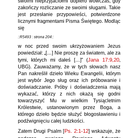
swoimi nieprzyjaciółmi dopiero wówczas, gdy
zakończy rozliczanie ze swoimi sługami. Takie
jest przesłanie przypowieści, potwierdzone
licznymi fragmentami Pisma Świętego. Modląc
się
::R5493 : strona 204::
w noc przed swoim ukrzyżowaniem Jezus
powiedział: „[…] Nie proszę za światem, ale za
Jana 17:9,20
tymi, których mi dałeś […]” (
,
UBG). Zauważamy, że w tych słowach nasz
Pan nakreślił dzieło Wieku Ewangelii, którym
jest wybór Jego sług oraz ich próbowanie i
doświadczanie. Próby i doświadczenia mają
wykazać, którzy z nich okażą się godni
towarzyszyć Mu w wielkim Tysiącletnim
Królestwie, ustanowionym przez Boga, a
którego dzieło będzie służyć błogosławieniu i
podźwignięciu całej ludzkości.
Ps. 2:1-12
] wskazuje, że
Zatem Drugi Psalm [