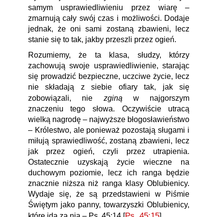
samym usprawiedliwieniu przez wiarę –
zmarnują cały swój czas i możliwości. Dodaje
jednak, że oni sami zostaną zbawieni, lecz
stanie się to tak, jakby przeszli przez ogień.
Rozumiemy, że ta klasa, słudzy, którzy
zachowują swoje usprawiedliwienie, starając
się prowadzić bezpieczne, uczciwe życie, lecz
nie składają z siebie ofiary tak, jak się
zginą
zobowiązali, nie
w najgorszym
znaczeniu tego słowa. Oczywiście utracą
wielką nagrodę – najwyższe błogosławieństwo
– Królestwo, ale ponieważ pozostają sługami i
miłują sprawiedliwość, zostaną zbawieni, lecz
jak przez ogień, czyli przez utrapienia.
Ostatecznie uzyskają życie wieczne na
duchowym poziomie, lecz ich ranga będzie
znacznie niższa niż ranga klasy Oblubienicy.
Wydaje się, że są przedstawieni w Piśmie
Świętym jako panny, towarzyszki Oblubienicy,
Ps. 45:15
].
które idą za nią – Ps. 45:14 [