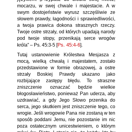
mocarzu, w swej chwale i majestacie. A w
swym dostojeństwie wyrusz szczęśliwie ze
słowem prawdy, łagodności i sprawiedliwości,
a twoja prawica dokona strasznych rzeczy.
Twoje ostre strzały, od których upadają narody
pod twoje stopy, przenikają serce wrogów
Ps. 45:4-6
].
króla” – Ps. 45:3-5 [
Tutaj ustanowienie Królestwa Mesjasza z
mocą, wielką chwałą i majestatem, zostało
przedstawione w formie obrazowej, a ostre
strzały Boskiej Prawdy ukazano jako
rozbijające zastępy błędu. To straszne
zniszczenie oznaczać będzie wielkie
błogosławieństwo, ponieważ Pan uderza, aby
uzdrawiać, a gdy Jego Słowo przenika do
serca, jego skutkiem jest zniszczenie tego, co
wrogie. Jeśli wrogowie Pana nie zostaną w ten
sposób poddani Jemu, nie pozostanie im nic
poza ostatecznym unicestwieniem, o którym