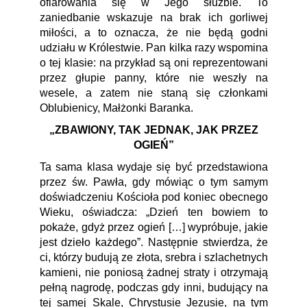
ofiarowania się w Jego służbie. To
zaniedbanie wskazuje na brak ich gorliwej
miłości, a to oznacza, że nie będą godni
udziału w Królestwie. Pan kilka razy wspomina
o tej klasie: na przykład są oni reprezentowani
przez głupie panny, które nie weszły na
wesele, a zatem nie staną się członkami
Oblubienicy, Małżonki Baranka.
„ZBAWIONY, TAK JEDNAK, JAK PRZEZ
OGIEŃ”
Ta sama klasa wydaje się być przedstawiona
przez św. Pawła, gdy mówiąc o tym samym
doświadczeniu Kościoła pod koniec obecnego
Wieku, oświadcza: „Dzień ten bowiem to
pokaże, gdyż przez ogień […] wypróbuje, jakie
jest dzieło każdego”. Następnie stwierdza, że
ci, którzy budują ze złota, srebra i szlachetnych
kamieni, nie poniosą żadnej straty i otrzymają
pełną nagrodę, podczas gdy inni, budujący na
tej samej Skale, Chrystusie Jezusie, na tym