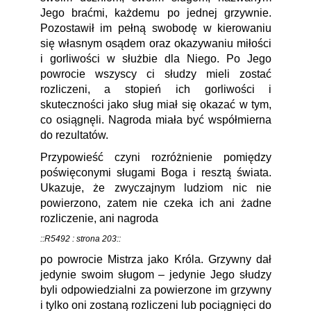
Jego braćmi, każdemu po jednej grzywnie.
Pozostawił im pełną swobodę w kierowaniu
się własnym osądem oraz okazywaniu miłości
i gorliwości w służbie dla Niego. Po Jego
powrocie wszyscy ci słudzy mieli zostać
rozliczeni, a stopień ich gorliwości i
skuteczności jako sług miał się okazać w tym,
co osiągnęli. Nagroda miała być współmierna
do rezultatów.
Przypowieść czyni rozróżnienie pomiędzy
poświęconymi sługami Boga i resztą świata.
Ukazuje, że zwyczajnym ludziom nic nie
powierzono, zatem nie czeka ich ani żadne
rozliczenie, ani nagroda
::R5492 : strona 203::
po powrocie Mistrza jako Króla. Grzywny dał
jedynie swoim sługom – jedynie Jego słudzy
byli odpowiedzialni za powierzone im grzywny
i tylko oni zostaną rozliczeni lub pociągnięci do