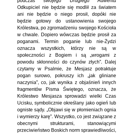
podczas swojego Drugiego Adwentu
Odkupiciel nie będzie się modlił za światem
ani nie będzie o niego prosił, dopóki nie
będzie gotowy do ustanowienia swojego
Królestwa, po zgromadzeniu swojego Kościoła
w chwale. Dopiero wówczas będzie prosił za
poganami. Termin poganie lub nie-Żydzi
oznacza wszystkich, którzy nie są w
społeczności z Bogiem i są „wrogami z
powodu skłonności do czynów złych”. Dalej
czytamy w Psalmie, że Mesjasz potraktuje
pogan surowo, pokruszy ich „jak gliniane
naczynia”, co, jak wynika z objaśnień innych
fragmentów Pisma Świętego, oznacza, że
Królestwo Mesjasza sprowadzi wielki Czas
Ucisku, symbolicznie określany jako ogień lub
ogniste sądy. „Objawi się w płomieniach ognia
i wymierzy karę”. Wszystko, co jest związane z
obecnymi strukturami, stanowiącymi
przeciwieństwo Boskich norm sprawiedliwości,