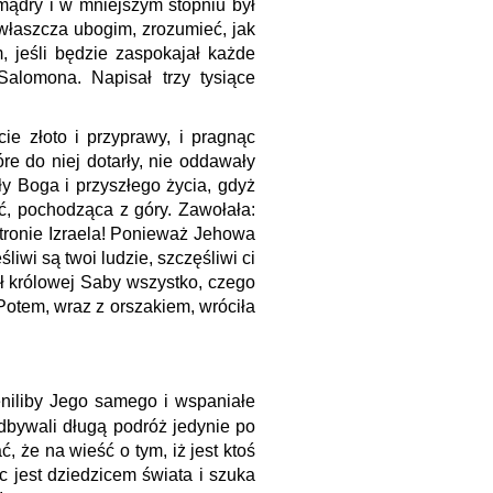
 mądry i w mniejszym stopniu był
zwłaszcza ubogim, zrozumieć, jak
 jeśli będzie zaspokajał każde
Salomona. Napisał trzy tysiące
e złoto i przyprawy, i pragnąc
re do niej dotarły, nie oddawały
ły Boga i przyszłego życia, gdyż
ć, pochodząca z góry. Zawołała:
 tronie Izraela! Ponieważ Jehowa
liwi są twoi ludzie, szczęśliwi ci
dał królowej Saby wszystko, czego
 Potem, wraz z orszakiem, wróciła
ceniliby Jego samego i wspaniałe
odbywali długą podróż jedynie po
, że na wieść o tym, iż jest ktoś
 jest dziedzicem świata i szuka