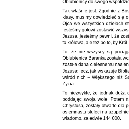
Oblubienicy do swego współdzie
Tak właśnie jest. Zgodnie z Bo
klasy, musimy dowiedzieć się o
Ojca we wszystkich dziełach st
jesteśmy gotowi zostawić wszyst
Jezusa, jesteśmy pewni, że zost
to królowa, ale też po to, by Kr
To, że nie wszyscy są pocią
Oblubienica Baranka została wc
została dana cielesnemu nasieni
Jezusa; lecz, jak wskazuje Bibl
wśród nich – Większego niż Sa
Życia.
To niezwykłe, że jednak duża c
poddając swoją wolę. Potem n
Chrystusa, zostały otwarte dla 
osiemnastu stuleci na uzupełnien
wiadomo, zaledwie 144 000.