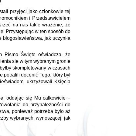
!
li przyjęci jako członkowie tej
łnomocnikiem i Przedstawicielem
wrzeć na nas takie wrażenie, że
ię. Przystępując w ten sposób do
e błogosławieństwa, jak uczyniła
m Pismo Święte oświadcza, że
ienia się w tym wybranym gronie
ół byłby skompletowany w czasach
ie potrafili docenić Tego, który był
ieświadomi ukrzyżowali Księcia
sa, oddając się Mu całkowicie –
Powołania do przynależności do
lstwa, ponieważ potrzeba było aż
liczby wybranych, wynoszącej, jak