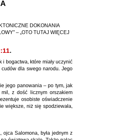
NA
TEKTONICZNE DOKONANIA
ŁOWY” – „OTO TUTAJ WIĘCEJ
:11
.
 bogactwa, które miały uczynić
ł cudów dla swego narodu. Jego
ie jego panowania – po tym, jak
 mil, z dość licznym orszakiem
rezentuje osobiste oświadczenie
nie większe, niż się spodziewała,
, ojca Salomona, była jednym z
d na światową skalę. Także pałac