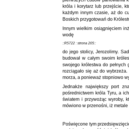
króla i korytarz lub przejście,
każdym innym czasie, aż do cudó
Boskich przygotowań do Króles
Innym wielkim osiągnięciem in
wodę
::R5722 : strona 205::
do jego stolicy, Jerozolimy. S
budował w całym swoim królestw
swojego królestwa do pełnych 
rozciągało się aż do wybrzeża. 
morza, a ponieważ stopniowo wy
Jednakże największy port zn
pośrednictwem króla Tyru, a ic
światem i przywożąc wyroby, k
mówiono w przenośni, iż metale 
Poświęcone tym przedsięwzięci