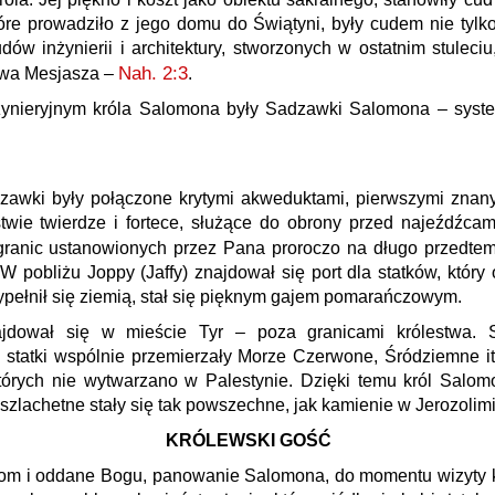
 które prowadziło z jego domu do Świątyni, były cudem nie ty
w inżynierii i architektury, stworzonych w ostatnim stuleciu,
Nah. 2:3
twa Mesjasza –
.
żynieryjnym króla Salomona były Sadzawki Salomona – syste
adzawki były połączone krytymi akweduktami, pierwszymi znan
ie twierdze i fortece, służące do obrony przed najeźdźcami
granic ustanowionych przez Pana proroczo na długo przedtem
W pobliżu Joppy (Jaffy) znajdował się port dla statków, który 
pełnił się ziemią, stał się pięknym gajem pomarańczowym.
ajdował się w mieście Tyr – poza granicami królestwa. 
h statki wspólnie przemierzały Morze Czerwone, Śródziemne it
tórych nie wytwarzano w Palestynie. Dzięki temu król Salom
szlachetne stały się tak powszechne, jak kamienie w Jerozolimi
KRÓLEWSKI GOŚĆ
om i oddane Bogu, panowanie Salomona, do momentu wizyty k