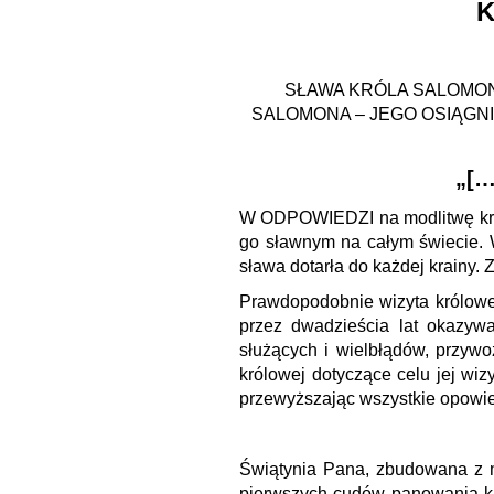
K
SŁAWA KRÓLA SALOMON
SALOMONA – JEGO OSIĄGNIĘ
„[…
W ODPOWIEDZI na modlitwę król
go sławnym na całym świecie.
sława dotarła do każdej krainy. Z
Prawdopodobnie wizyta królowe
przez dwadzieścia lat okazyw
służących i wielbłądów, przywo
królowej dotyczące celu jej wiz
przewyższając wszystkie opowie
Świątynia Pana, zbudowana z m
pierwszych cudów panowania kró