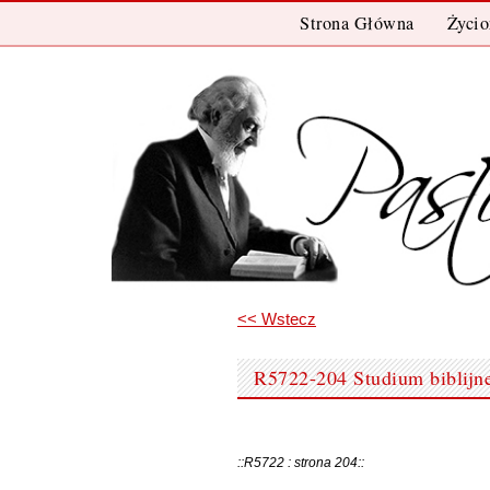
Przeskocz
Strona Główna
Życio
Do
Treści
<< Wstecz
R5722-204 Studium biblijn
::R5722 : strona 204::