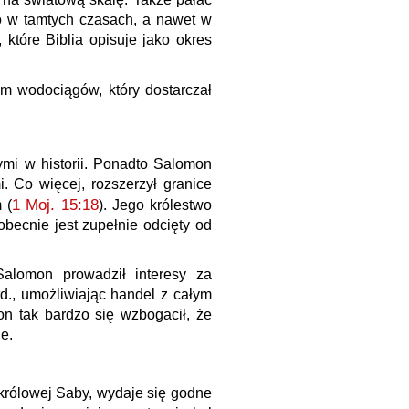
lko w tamtych czasach, a nawet w
 które Biblia opisuje jako okres
m wodociągów, który dostarczał
ymi w historii. Ponadto Salomon
. Co więcej, rozszerzył granice
1 Moj. 15:18
 (
). Jego królestwo
obecnie jest zupełnie odcięty od
Salomon prowadził interesy za
d., umożliwiając handel z całym
on tak bardzo się wzbogacił, że
e.
rólowej Saby, wydaje się godne