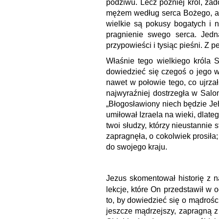
podziwu. Lecz później król, zad
mężem według serca Bożego, a o 
wielkie są pokusy bogatych i 
pragnienie swego serca. Jedn
przypowieści i tysiąc pieśni. Z 
Właśnie tego wielkiego króla 
dowiedzieć się czegoś o jego ws
nawet w połowie tego, co ujrzał
najwyraźniej dostrzegła w Salo
„Błogosławiony niech będzie Jeh
umiłował Izraela na wieki, dlateg
twoi słudzy, którzy nieustannie 
zapragnęła, o cokolwiek prosiła;
do swojego kraju.
Jezus skomentował historię z na
lekcje, które On przedstawił w 
to, by dowiedzieć się o mądrośc
jeszcze mądrzejszy, zapragną z