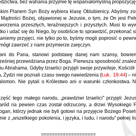
dzictwa, bez wahania przyjmie tę wspaniałomyślną propozycję
skim Planem Syn Boży wybiera klasę Oblubienicy. Abyśmy zosta
 Mądrości Bożej, objawionej w Jezusie, o tym, że On jest Pe
worzenia przeszłych, teraźniejszych i przyszłych. Musi to wy
ko i udać się do Niego, by osobiście to sprawdzić, przekonać s
aniemy przyjęci, nie tylko po to, byśmy mogli poprosić o pewn
ól mógł zawrzeć z nami przymierze zaręczyn.
gani do Pana, stanowi podstawę danej nam szansy, bowie
ześniej przewidziana przez Boga. Pierwsza sposobność znalez
u Abrahama. Gdyby Izraelici przyjęli swoje przywileje, Kości
Łuk. 19:44
ia, Żydzi nie poznali czasu swego nawiedzenia (
) – n
lomon. Nie pytali o Królestwo ani o warunki członkostwa. N
zęść tego małego narodu, „prawdziwi Izraelici” przyjęli Jezu
aród na pewien czas został odrzucony, a drzwi Wysokiego 
pogan, którzy jednak nie byli gotowi na przyjęcie Bożego Pose
ie z „wszelkiego pokolenia, i języka, i ludu, i narodu” pełnej 
====================