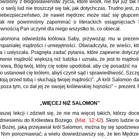
owolony z błogosławieństw życia, które wiódł, nie był już tak
swój lud nie troszczył się tak, jak dotychczas. Trudno jest, 
niebezpieczeństwo, że nawet mędrzec może stać się głupcem,
ak nie powinniśmy zapominać o literackich osiągnięciach 
pewnością Pan uczynił dla niego wszystko to, co obiecał.
Salomona odwiedziła królowa Saby, przywożąc mu w prezenci
paniałej mądrości i umiejętności. Oświadczyła, że wieści, któ
a i usłyszała. Pragnęła zadać pytania, które zapewne dotyczy
monie mądrość większą niż ludzka i uznała, że jest to mądroś
owa, Bóg twój, który cię sobie upodobał, aby cię posadzić na
o ustanowił cię królem, abyś czynił sąd i sprawiedliwość. Szczęś
stoją przed tobą i słuchają twojej mądrości”. „A król Salomon 
 poza tym, co dał jej ze swojej królewskiej hojności” – prezent.
„WIĘCEJ NIŻ SALOMON”
szej lekcji i zdziwił się, że nie ma więcej takich, którzy do
Mat. 12:42
odniesieniu do Królestwa Bożego. (
). Skoro ludzie 
i Bożej, jaką przejawiał król Salomon, można by się spodziewać
 Nim porozmawiać; a wielu dowiedziawszy się, że ten Mędrzec