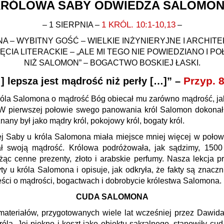
RÓLOWA SABY ODWIEDZA SALOMO
1 KRÓL. 10:1‑10,13
– 1 SIERPNIA –
–
A – WYBITNY GOŚĆ – WIELKIE INŻYNIERYJNE I ARCHI
CIA LITERACKIE – „ALE MI TEGO NIE POWIEDZIANO I PO
NIŻ SALOMON” – BOGACTWO BOSKIEJ ŁASKI.
Przyp. 8
] lepsza jest mądrość niż perły […]” –
a Salomona o mądrość Bóg obiecał mu zarówno mądrość, jak i
 W pierwszej połowie swego panowania król Salomon dokona
nany był jako mądry król, pokojowy król, bogaty król.
j Saby u króla Salomona miała miejsce mniej więcej w połow
ał swoją mądrość. Królowa podróżowała, jak sądzimy, 1500
żąc cenne prezenty, złoto i arabskie perfumy. Nasza lekcja p
yty u króla Salomona i opisuje, jak odkryła, że fakty są znacz
ści o mądrości, bogactwach i dobrobycie królestwa Salomona.
CUDA SALOMONA
ateriałów, przygotowanych wiele lat wcześniej przez Dawida
la. Jej piękno i koszt jako obiektu sakralnego, stanowiły cu