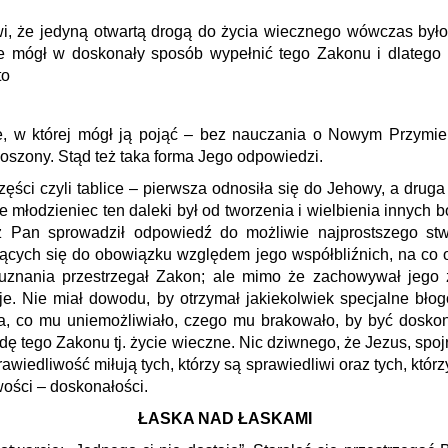
, że jedyną otwartą drogą do życia wiecznego wówczas było
nie mógł w doskonały sposób wypełnić tego Zakonu i dlatego
to
e, w której mógł ją pojąć – bez nauczania o Nowym Przymie
łoszony. Stąd też taka forma Jego odpowiedzi.
ęści czyli tablice – pierwsza odnosiła się do Jehowy, a drug
 młodzieniec ten daleki był od tworzenia i wielbienia innych b
Pan sprowadził odpowiedź do możliwie najprostszego stwie
ących się do obowiązku względem jego współbliźnich, na co 
uznania przestrzegał Zakon; ale mimo że zachowywał jego 
e. Nie miał dowodu, by otrzymał jakiekolwiek specjalne bło
za, co mu uniemożliwiało, czego mu brakowało, by być dosko
dę tego Zakonu tj. życie wieczne. Nic dziwnego, że Jezus, spoj
rawiedliwość miłują tych, którzy są sprawiedliwi oraz tych, któr
ości – doskonałości.
ŁASKA NAD ŁASKAMI