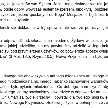
ga, że jestem Bożym Synem. Jeżeli moje świadectwo nie je
w ogóle dobry, wówczas jestem fałszerzem, hipokrytą i bluźni
rzysz, że jestem „posłanym od Boga” Mesjaszem, będziesz le
dzi na to pytanie.
reśli się dokładnie w tej sprawie, ale rad, że poruszył tę
a odpowiedź udzielona temu młodemu Żydowi w czasie, gd
ama jakiej udzieliłby, lub my powinniśmy udzielić w Jego i
iec żył pod przymierzem uczynków, co potwierdza apostoł cytują
ędzie” (3 Moj. 18:5; Rzym. 10:5). Nowe Przymierze nie było
i dlatego nie obowiązywało ani tego młodzieńca ani nikogo 
tego młodzieńca na nic innego, jak tylko zachowanie warunków
właśnie było pytanie młodzieńca: „Co dobrego mam czynić, a
iał tego, co my powinniśmy powiedzieć w odpowiedzi na takie
 On umarł za twoje grzechy i powstał dla twojego usprawied
nika Nowego Przymierza, złóż swoje życie w pełnej ofierze ze w