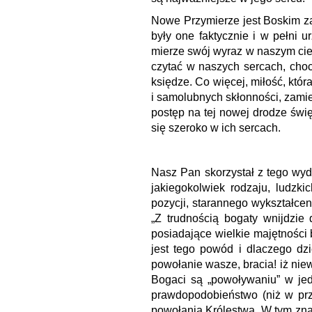
Nowe Przymierze jest Boskim za
były one faktycznie i w pełni 
mierze swój wyraz w naszym cie
czytać w naszych sercach, choc
księdze. Co więcej, miłość, któr
i samolubnych skłonności, zami
postęp na tej nowej drodze świ
się szeroko w ich sercach.
Nasz Pan skorzystał z tego wy
jakiegokolwiek rodzaju, ludzki
pozycji, starannego wykształce
„Z trudnością bogaty wnijdzie
posiadające wielkie majętności 
jest tego powód i dlaczego dzi
powołanie wasze, bracia! iż niew
Bogaci są „powoływaniu” w jed
prawdopodobieństwo (niż w prz
powołania Królestwa. W tym znacz