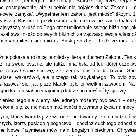
warcie: „Jednego ci nie dostaje”. Starałeś się przestrzegać
zne postępowanie, ale zupełnie nie pojąłeś ducha Zakonu – 
łowie zamyka”. „Wypełnieniem zakonu jest miłość” (Rzym. 13
warstwą Boskiego przykazania, ale całkowicie zaniedbałeś t
 najwyższą miłość do Boga oraz umiłowanie swego bliźniego jak
azał swą miłość do swych bliźnich zarządzając swoja własnoś
 pełnym miłości oddaniu na Boską służbę i chodź ze mną jak
źnie pokazała różnicę pomiędzy literą a duchem Zakonu. Ten kr
 na swoje pytanie, ale jakże inna była od tej, której oczeki
aż zdawał sobie sprawę, że czegoś musi mu brakować. Spod
alszej wskazówki, ale niczego tak radykalnego. To było zb
afrasował się, jak pisze Marek, było to wielkim zawodem. Na
t gorzka i musiał przynajmniej dobrze przemyśleć tę sprawę.
zieniec, tego nie wiemy, ale jednego możemy być pewni – otrz
ekonał się, że nie ma on możliwości otrzymania życia na mocy
tymi, którzy twierdzą, że warunek postawiony temu młodzieńc
 tych, którzy posiadają bogactwo – chociaż duch tego odnosi 
nne. Nowe Przymierze mówi nam, bogatym i biednym, „Chrystu