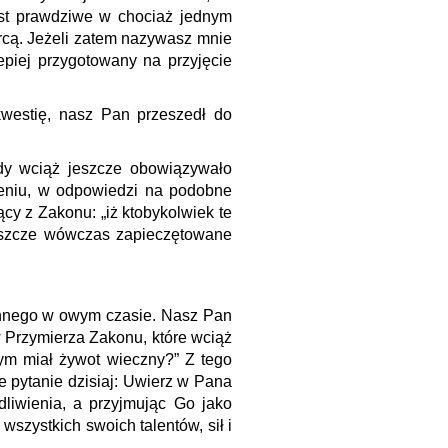
st prawdziwe w chociaż jednym
ercą. Jeżeli zatem nazywasz mnie
piej przygotowany na przyjęcie
 kwestię, nasz Pan przeszedł do
y wciąż jeszcze obowiązywało
mieniu, w odpowiedzi na podobne
cy z Zakonu: „iż ktobykolwiek te
 jeszcze wówczas zapieczętowane
innego w owym czasie. Nasz Pan
 Przymierza Zakonu, które wciąż
bym miał żywot wieczny?” Z tego
 pytanie dzisiaj: Uwierz w Pana
liwienia, a przyjmując Go jako
szystkich swoich talentów, sił i