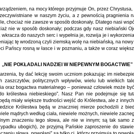
rządzeniem, na mocy którego przyjmuje On, przez Chrystusa, i
urzeczywistniane w naszym życiu, a z pewnością pragnienia 
le, chociaż nie zawsze w sposób doskonały. Dlatego nasi ws
iaż nie w sposób doskonały; podczas gdy nasz niebiański Ojci
a wkracza do naszych serc i wypełnia je, rozwija je i wykorzen
eniając tę wrodzoną czyli ziemską wolę na niebiańską, na now
ęci Pańscy rosną w łasce i w poznaniu, a także w coraz więks
„NIE POKŁADALI NADZIEI W NIEPEWNYM BOGACTWIE”
darzenia, by dać lekcję swoim uczniom pokazując im niebezp
ch zaszczytów, politycznych wpływów, wielu lub wielkich tal
nia oraz bogactwa materialnego – ponieważ człowiek może by
 do królestwa niebieskiego”. Nasz Pan nie podejmuje się tu
będą miały większe trudności wejść do Królestwa, ale z innyc
edzice Królestwa będą w znaczniej mierze pochodzili z biedn
iele mądrych według ciała, niewiele możnych, niewiele zacnego 
nym znaczeniu tego słowa, ale nie w innym; są tak samo zap
ypadku ubogich), że przyjmą Pańskie zaproszenie do stawi
eniu słowa „powołani” są tylko ci, którzy przyjmują to powołan