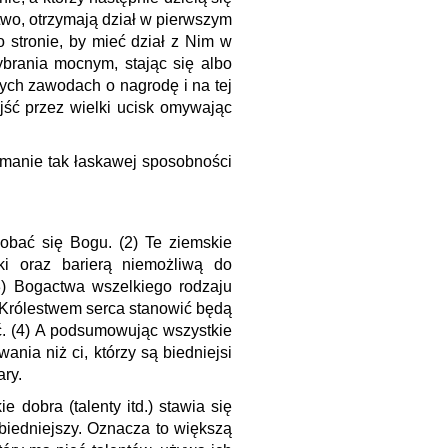
two, otrzymają dział w pierwszym
 stronie, by mieć dział z Nim w
ybrania mocnym, stając się albo
tych zawodach o nagrodę i na tej
jść przez wielki ucisk omywając
ymanie tak łaskawej sposobności
dobać się Bogu. (2) Te ziemskie
ski oraz barierą niemożliwą do
(3) Bogactwa wszelkiego rodzaju
i Królestwem serca stanowić będą
ć. (4) A podsumowując wszystkie
ania niż ci, którzy są biedniejsi
ary.
 dobra (talenty itd.) stawia się
 biedniejszy. Oznacza to większą