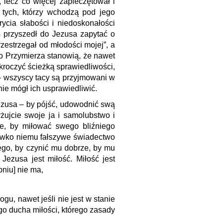
, lecz co więcej zapieczętował i
 tych, którzy wchodzą pod jego
ycia słabości i niedoskonałości
ś przyszedł do Jezusa zapytać o
zestrzegał od młodości mojej”, a
o Przymierza stanowią, że nawet
 kroczyć ścieżką sprawiedliwości,
y – wszyscy tacy są przyjmowani w
ie mógł ich usprawiedliwić.
Jezusa – by pójść, udowodnić swą
żujcie swoje ja i samolubstwo i
ie, by miłować swego bliźniego
ciwko niemu fałszywe świadectwo
ego, by czynić mu dobrze, by mu
ezusa jest miłość. Miłość jest
niu] nie ma,
gu, nawet jeśli nie jest w stanie
ego ducha miłości, którego zasady