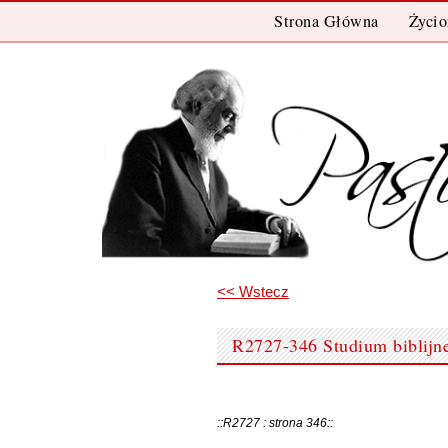
Przeskocz
Strona Główna
Życio
Do
Treści
<< Wstecz
R2727-346 Studium biblijne
::R2727 : strona 346::