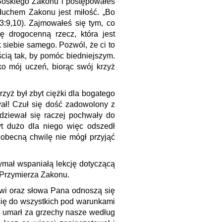
 Boskiego Zakonu i postępowałeś
duchem Zakonu jest miłość. „Bo
:9,10). Zajmowałeś się tym, co
ę drogocenną rzecz, która jest
 siebie samego. Pozwól, że ci to
cią tak, by pomóc biedniejszym.
o mój uczeń, biorąc swój krzyż
zyż był zbyt ciężki dla bogatego
wał! Czuł się dość zadowolony z
ziewał się raczej pochwały do
yt dużo dla niego więc odszedł
 obecną chwilę nie mógł przyjąć
ymał wspaniałą lekcję dotyczącą
 Przymierza Zakonu.
owi oraz słowa Pana odnoszą się
się do wszystkich pod warunkami
s umarł za grzechy nasze według