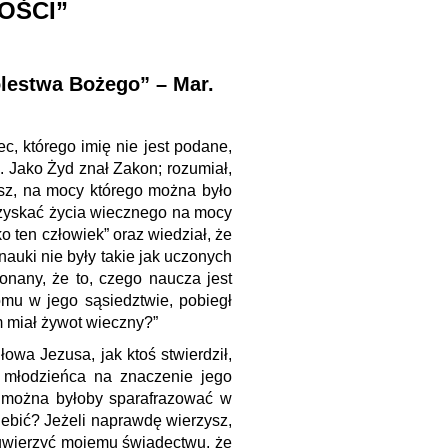
OŚCI”
rólestwa Bożego” – Mar.
, którego imię nie jest podane,
 Jako Żyd znał Zakon; rozumiał,
esz, na mocy którego można było
 uzyskać życia wiecznego na mocy
o ten człowiek” oraz wiedział, że
auki nie były takie jak uczonych
nany, że to, czego naucza jest
omu w jego sąsiedztwie, pobiegł
m miał żywot wieczny?”
wa Jezusa, jak ktoś stwierdził,
 młodzieńca na znaczenie jego
a można byłoby sparafrazować w
lebić? Jeżeli naprawdę wierzysz,
 uwierzyć mojemu świadectwu, że