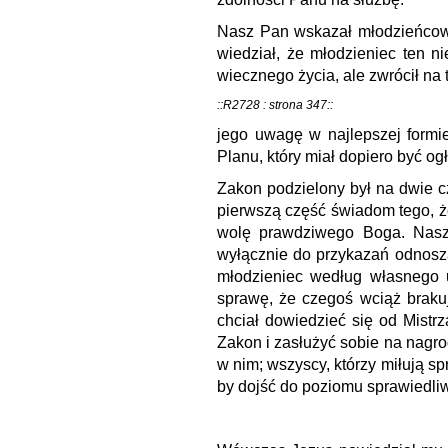
Nasz Pan wskazał młodzieńcowi
wiedział, że młodzieniec ten 
wiecznego życia, ale zwrócił na 
::R2728 : strona 347::
jego uwagę w najlepszej formi
Planu, który miał dopiero być og
Zakon podzielony był na dwie cz
pierwszą część świadom tego, że
wolę prawdziwego Boga. Nasz 
wyłącznie do przykazań odnosz
młodzieniec według własnego 
sprawę, że czegoś wciąż brakuj
chciał dowiedzieć się od Mistr
Zakon i zasłużyć sobie na nagro
w nim; wszyscy, którzy miłują sp
by dojść do poziomu sprawiedliw