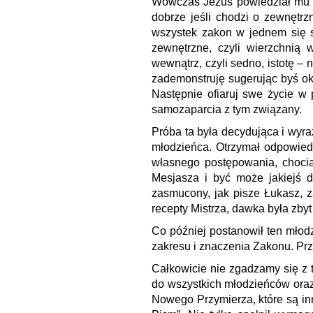
Wówczas Jezus powiedział mu ot
dobrze jeśli chodzi o zewnętr
wszystek zakon w jednem się s
zewnętrzne, czyli wierzchnią 
wewnątrz, czyli sedno, istotę –
zademonstruję sugerując byś ok
Następnie ofiaruj swe życie w
samozaparcia z tym związany.
Próba ta była decydująca i wyra
młodzieńca. Otrzymał odpowiedź
własnego postępowania, choci
Mesjasza i być może jakiejś d
zasmucony, jak pisze Łukasz, z
recepty Mistrza, dawka była zby
Co później postanowił ten młod
zakresu i znaczenia Zakonu. Prz
Całkowicie nie zgadzamy się z 
do wszystkich młodzieńców oraz
Nowego Przymierza, które są i