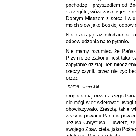
pochodzę i przyszedłem od Bo
szczególe, wówczas nie jestem 
Dobrym Mistrzem z serca i wie
moich słów jako Boskiej odpowie
Nie czekając aż młodzieniec ok
odpowiedzenia na to pytanie.
Nie mamy rozumieć, że Pańsk
Przymierze Zakonu, jest taka s
zapytanie dzisiaj. Ten młodzien
rzeczy czynił, przez nie żyć b
przez
::R2728 : strona 346::
drogocenną krew naszego Pana 
nie mógł wiec skierować uwagi 
obowiązywało. Zresztą, takie 
właśnie powodu Pan nie powiedz
Jezusa Chrystusa – uwierz, że
swojego Zbawiciela, jako Pośred
zdolności Panu na służbę.