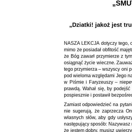
„SMU
„Dziatki! jakoż jest 
NASZA LEKCJA dotyczy tego, co
mimo że posiadał obfitość maję
że Bóg zawarł przymierze z ty
osiągnąć życie wieczne. Zauważy
tego przymierza – wszyscy oni po
pod wieloma względami Jego nauk
w Piśmie i Faryzeuszy – niepe
prawdą. Wahał się, by podejść
pospiesznie i postawił bezpośre
Zamiast odpowiedzieć na pytani
nie sugerują, że zaprzecza O
własnych słów, aby gdy usłys
następujący sposób: Nazywasz m
że jestem dobry, musisz uwierz