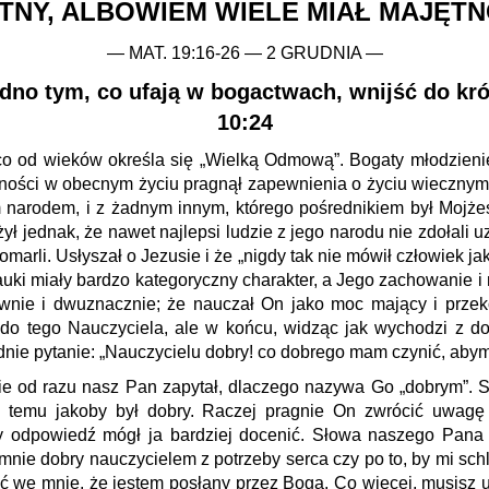
TNY, ALBOWIEM WIELE MIAŁ MAJĘTN
— MAT. 19:16-26 — 2 GRUDNIA —
trudno tym, co ufają w bogactwach, wnijść do k
10:24
 od wieków określa się „Wielką Odmową”. Bogaty młodzieniec
tności w obecnym życiu pragnął zapewnienia o życiu wiecznym.
m narodem, i z żadnym innym, którego pośrednikiem był Mojż
ł jednak, że nawet najlepsi ludzie z jego narodu nie zdołali
marli. Usłyszał o Jezusie i że „nigdy tak nie mówił człowiek jak
i miały bardzo kategoryczny charakter, a Jego zachowanie i n
wnie i dwuznacznie; że nauczał On jako moc mający i przeko
 do tego Nauczyciela, ale w końcu, widząc jak wychodzi z d
dnie pytanie: „Nauczycielu dobry! co dobrego mam czynić, aby
e od razu nasz Pan zapytał, dlaczego nazywa Go „dobrym”. Sło
n temu jakoby był dobry. Raczej pragnie On zwrócić uwagę
zy odpowiedź mógł ja bardziej docenić. Słowa naszego Pan
nie dobry nauczycielem z potrzeby serca czy po to, by mi sch
yć we mnie, że jestem posłany przez Boga. Co więcej, musisz