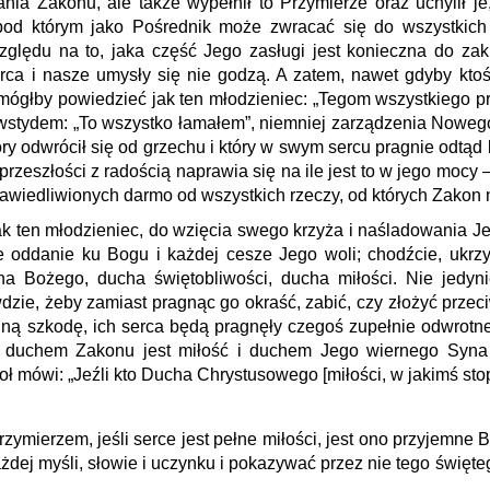
nia Zakonu, ale także wypełnił to Przymierze oraz uchylił je
pod którym jako Pośrednik może zwracać się do wszystkich
ględu na to, jaka część Jego zasługi jest konieczna do zakr
erca i nasze umysły się nie godzą. A zatem, nawet gdyby kto
mógłby powiedzieć jak ten młodzieniec: „Tegom wszystkiego pr
wstydem: „To wszystko łamałem”, niemniej zarządzenia Noweg
óry odwrócił się od grzechu i który w swym sercu pragnie odtąd
 przeszłości z radością naprawia się na ile jest to w jego moc
wiedliwionych darmo od wszystkich rzeczy, od których Zakon n
jak ten młodzieniec, do wzięcia swego krzyża i naśladowania 
e oddanie ku Bogu i każdej cesze Jego woli; chodźcie, ukrzy
ha Bożego, ducha świętobliwości, ducha miłości. Nie jedyn
dzie, żeby zamiast pragnąc go okraść, zabić, czy złożyć prze
nną szkodę, ich serca będą pragnęły czegoś zupełnie odwrotn
ą, duchem Zakonu jest miłość i duchem Jego wiernego Syna J
ł mówi: „Jeźli kto Ducha Chrystusowego [miłości, w jakimś stop
zymierzem, jeśli serce jest pełne miłości, jest ono przyjemne Bo
ażdej myśli, słowie i uczynku i pokazywać przez nie tego święt