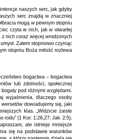
ntencje naszych serc, jak gdyby
naszych serc znajdą w znaczniej
półbracia mogą w pewnym stopniu
ec czyta w nich, jak w otwartej
ia z nich coraz więcej wrodzonych
y umysł. Zatem stopniowo czyniąc
zym stopniu Boża miłość rozlewa
ieczeństwo bogactwa – bogactwa
entów lub zdolności, społecznej
ć bogaty pod różnymi względami.
taj wyjaśnienia, dlaczego osoby
h wersetów dowiadujemy się, jaki
iejszych klas. „Widzicie zaiste
rodu” (1 Kor. 1:26,27; Jak. 2:5).
raszani, ale istnieje mniejsze
enia się na podstawie warunków
ie, a którzy następnie dzielą się