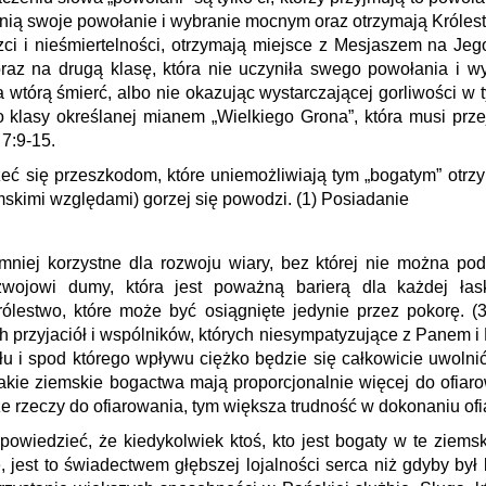
zynią swoje powołanie i wybranie mocnym oraz otrzymają Króles
ci i nieśmiertelności, otrzymają miejsce z Mesjaszem na Jego
oraz na drugą klasę, która nie uczyniła swego powołania i w
a wtórą śmierć, albo nie okazując wystarczającej gorliwości w 
klasy określanej mianem „Wielkiego Grona”, która musi prze
 7:9-15.
zeć się przeszkodom, które uniemożliwiają tym „bogatym” otrz
emskimi względami) gorzej się powodzi. (1) Posiadanie
 mniej korzystne dla rozwoju wiary, bez której nie można po
rozwojowi dumy, która jest poważną barierą dla każdej ła
rólestwo, które może być osiągnięte jedynie przez pokorę. 
h przyjaciół i wspólników, których niesympatyzujące z Panem 
 i spod którego wpływu ciężko będzie się całkowicie uwolni
takie ziemskie bogactwa mają proporcjonalnie więcej do ofiarow
e rzeczy do ofiarowania, tym większa trudność w dokonaniu ofi
owiedzieć, że kiedykolwiek ktoś, kto jest bogaty w te ziemskie
, jest to świadectwem głębszej lojalności serca niż gdyby był