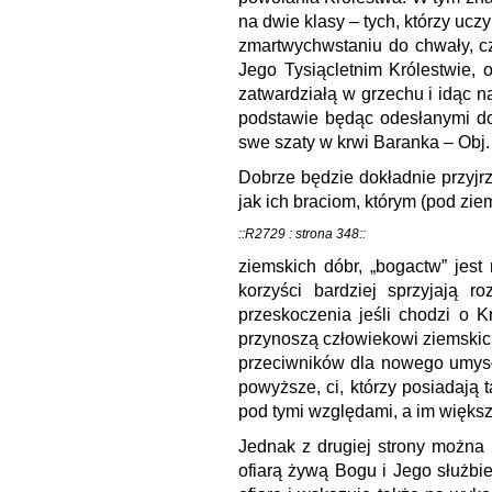
na dwie klasy – tych, którzy uc
zmartwychwstaniu do chwały, cz
Jego Tysiącletnim Królestwie, 
zatwardziałą w grzechu i idąc n
podstawie będąc odesłanymi do 
swe szaty w krwi Baranka – Obj.
Dobrze będzie dokładnie przyjr
jak ich braciom, którym (pod zi
::R2729 : strona 348::
ziemskich dóbr, „bogactw” jest
korzyści bardziej sprzyjają 
przeskoczenia jeśli chodzi o K
przynoszą człowiekowi ziemskic
przeciwników dla nowego umysłu
powyższe, ci, którzy posiadają 
pod tymi względami, a im większ
Jednak z drugiej strony można p
ofiarą żywą Bogu i Jego służbie