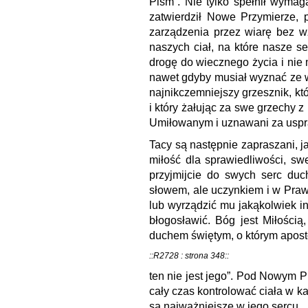
Pism”. Nie tylko spełnił wymaga
zatwierdził Nowe Przymierze, 
zarządzenia przez wiarę bez wz
naszych ciał, na które nasze s
drogę do wiecznego życia i nie 
nawet gdyby musiał wyznać ze 
najnikczemniejszy grzesznik, kt
i który żałując za swe grzechy z
Umiłowanym i uznawani za uspra
Tacy są następnie zapraszani, 
miłość dla sprawiedliwości, sw
przyjmijcie do swych serc duc
słowem, ale uczynkiem i w Praw
lub wyrządzić mu jakąkolwiek i
błogosławić. Bóg jest Miłości
duchem świętym, o którym aposto
::R2728 : strona 348::
ten nie jest jego”. Pod Nowym Pr
cały czas kontrolować ciała w k
są najważniejsze w jego sercu.