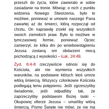
przeszli do życia, które zawierało w sobie
zasiadanie na tronie. Mówiąc o nich z punktu
widzenia Nowego Stworzenia, było to
możliwe, ponieważ w umowie naszego Pana
zawartej aż do śmierci, którą rozpoczął od
chrztu, On naprawdę zrzekł się wszystkich
swoich ziemskich praw. Było to możliwe w
tymczasowej formie, ponieważ Ojciec
zamierzył, że kilka dni po wniebowstąpieniu
Jezusa zostaną oni obdarzeni mocą
Łuk. 24:49
pochodzącą z wysokości –
.
Żyd. 6:4-8
rzeczywiście odnosi się do
Kościoła, ale nie wymienia wszystkich
warunków, na podstawie których ktoś umrze
wtórą śmiercią. Wszyscy członkowie Kościoła
podlegają temu potępieniu. Jeśli zgrzeszyliby
świadomie, jeśli odpadliby tak, że
zaprzeczyliby podstawom Bożej łaski –
Okupowej ofierze Jezusa – umarliby wtórą
śmiercią. Pismo Święte nie mówi, że nie ma