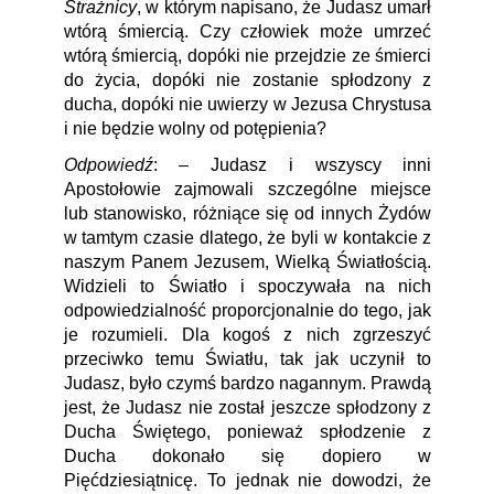
Strażnicy
, w którym napisano, że Judasz umarł
wtórą śmiercią. Czy człowiek może umrzeć
wtórą śmiercią, dopóki nie przejdzie ze śmierci
do życia, dopóki nie zostanie spłodzony z
ducha, dopóki nie uwierzy w Jezusa Chrystusa
i nie będzie wolny od potępienia?
Odpowiedź
: – Judasz i wszyscy inni
Apostołowie zajmowali szczególne miejsce
lub stanowisko, różniące się od innych Żydów
w tamtym czasie dlatego, że byli w kontakcie z
naszym Panem Jezusem, Wielką Światłością.
Widzieli to Światło i spoczywała na nich
odpowiedzialność proporcjonalnie do tego, jak
je rozumieli. Dla kogoś z nich zgrzeszyć
przeciwko temu Światłu, tak jak uczynił to
Judasz, było czymś bardzo nagannym. Prawdą
jest, że Judasz nie został jeszcze spłodzony z
Ducha Świętego, ponieważ spłodzenie z
Ducha dokonało się dopiero w
Pięćdziesiątnicę. To jednak nie dowodzi, że