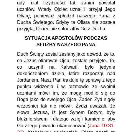
gdy miał trzydzieści lat, zanim powołał
uczniów. Wtedy Ojciec uznał i przyjął Jego
Ofiarę, ponieważ spłodził naszego Pana z
Ducha Świętego. Gdyby ta Ofiara nie została
przyjęta, Ojciec nie spłodziłby Go z Ducha.
SYTUACJA APOSTOŁÓW PODCZAS
SŁUŻBY NASZEGO PANA
Duch Święty został zesłany jako dowód, że to,
co Jezus ofiarował Ojcu, zostało przyjęte. To,
co uczynił na Kalwarii, było jedynie
dokończeniem dzieła, które rozpoczął nad
Jordanem. Nasz Pan traktuje tę sprawę z tego
punktu widzenia i w rozmowie ze swoimi
uczniami mówi im, że mogą modlić się do
Boga jako do swojego Ojca. Żaden Żyd nigdy
wcześniej tak nie mówił. Żydzi uważali, że
słowa Jezusa, iż jest Synem Bożym, były
bluźnierstwem i dlatego wzięli kamienie, aby
Jana 10:31-
Go z tego powodu ukamienować (