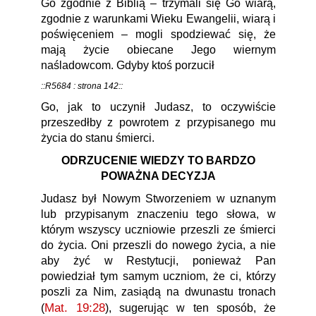
Go zgodnie z Biblią – trzymali się Go wiarą,
zgodnie z warunkami Wieku Ewangelii, wiarą i
poświęceniem – mogli spodziewać się, że
mają życie obiecane Jego wiernym
naśladowcom. Gdyby ktoś porzucił
::R5684 : strona 142::
Go, jak to uczynił Judasz, to oczywiście
przeszedłby z powrotem z przypisanego mu
życia do stanu śmierci.
ODRZUCENIE WIEDZY TO BARDZO
POWAŻNA DECYZJA
Judasz był Nowym Stworzeniem w uznanym
lub przypisanym znaczeniu tego słowa, w
którym wszyscy uczniowie przeszli ze śmierci
do życia. Oni przeszli do nowego życia, a nie
aby żyć w Restytucji, ponieważ Pan
powiedział tym samym uczniom, że ci, którzy
poszli za Nim, zasiądą na dwunastu tronach
Mat. 19:28
(
), sugerując w ten sposób, że