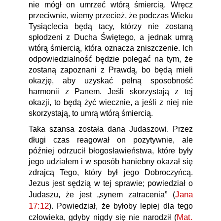
nie mógł on umrzeć wtórą śmiercią. Wręcz
przeciwnie, wiemy przecież, że podczas Wieku
Tysiąclecia będą tacy, którzy nie zostaną
spłodzeni z Ducha Świętego, a jednak umrą
wtórą śmiercią, która oznacza zniszczenie. Ich
odpowiedzialność będzie polegać na tym, że
zostaną zapoznani z Prawdą, bo będą mieli
okazję, aby uzyskać pełną sposobność
harmonii z Panem. Jeśli skorzystają z tej
okazji, to będą żyć wiecznie, a jeśli z niej nie
skorzystają, to umrą wtórą śmiercią.
Taka szansa została dana Judaszowi. Przez
długi czas reagował on pozytywnie, ale
później odrzucił błogosławieństwa, które były
jego udziałem i w sposób haniebny okazał się
zdrajcą Tego, który był jego Dobroczyńcą.
Jezus jest sędzią w tej sprawie; powiedział o
Jana
Judaszu, że jest „synem zatracenia” (
17:12
). Powiedział, że byłoby lepiej dla tego
Mat.
człowieka, gdyby nigdy się nie narodził (