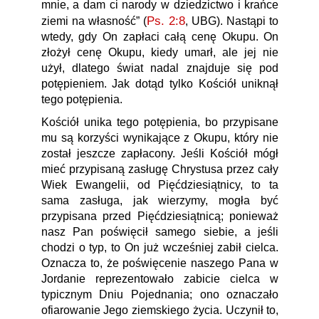
mnie, a dam ci narody w dziedzictwo i krańce
Ps. 2:8
ziemi na własność” (
, UBG). Nastąpi to
wtedy, gdy On zapłaci całą cenę Okupu. On
złożył cenę Okupu, kiedy umarł, ale jej nie
użył, dlatego świat nadal znajduje się pod
potępieniem. Jak dotąd tylko Kościół uniknął
tego potępienia.
Kościół unika tego potępienia, bo przypisane
mu są korzyści wynikające z Okupu, który nie
został jeszcze zapłacony. Jeśli Kościół mógł
mieć przypisaną zasługę Chrystusa przez cały
Wiek Ewangelii, od Pięćdziesiątnicy, to ta
sama zasługa, jak wierzymy, mogła być
przypisana przed Pięćdziesiątnicą; ponieważ
nasz Pan poświęcił samego siebie, a jeśli
chodzi o typ, to On już wcześniej zabił cielca.
Oznacza to, że poświęcenie naszego Pana w
Jordanie reprezentowało zabicie cielca w
typicznym Dniu Pojednania; ono oznaczało
ofiarowanie Jego ziemskiego życia. Uczynił to,