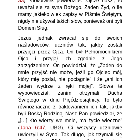
33
). Ktokolwiek powiedział: „Ojcze nasz”, to
uważał się za syna Bożego. Żaden Żyd, o ile
mamy jakiekolwiek zapisy w Piśmie Świętym,
nigdy nie używał takich słów, ponieważ oni byli
Domem Sług.
Jezus jednak zwracał się do swoich
naśladowców, uczniów tak, jakby zostali
przyjęci przez Ojca. On był Pełnomocnikiem
Ojca i przyjął ich zgodnie z Jego
zarządzeniem. On powiedział, że „Żaden do
mnie przyjść nie może, jeżli go Ojciec mój,
który mię posłał, nie pociągnie” i że „ani ich
żaden wydrze z ręki mojej”. Słowa te
wypowiedział, zanim otrzymali Ducha
Świętego w dniu Pięćdziesiątnicy. To było
równoznaczne z traktowaniem ich tak, jakby
byli Boską Rodziną. Nasz Pan powiedział, że
„[…] Kto wierzy we mnie, ma życie wieczne”
Jana 6:47
(
, UBG). Ci wszyscy uczniowie
uwierzyli w Syna. Tak długo, jak trzymali się