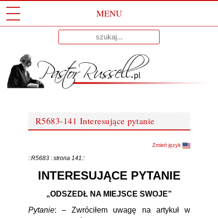
MENU
Przeskocz
Wyniki
Do
dla:
Treści
R5683-141 Interesujące pytanie
Zmień język
::R5683 : strona 141::
INTERESUJĄCE PYTANIE
„ODSZEDŁ NA MIEJSCE SWOJE”
Pytanie
: – Zwróciłem uwagę na artykuł w