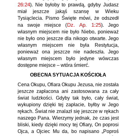
26:24
). Nie byłoby to prawdą, gdyby Judasz
miał jeszcze jakąś szansę w Wieku
Tysiąclecia. Pismo Święte mówi, że odszedł
Dz. Ap. 1:25
na swoje miejsce (
). Jego
własnym miejscem nie było Niebo, ponieważ
nie było ono jeszcze dla nikogo otwarte. Jego
własnym miejscem nie była Restytucja,
ponieważ ona jeszcze nie nadeszła. Jego
własnym miejscem było jedyne wówczas
dostępne miejsce – wtóra śmierć.
OBECNA SYTUACJA KOŚCIOŁA
Cena Okupu, Ofiara Okupu Jezusa, nie została
jeszcze zapłacona ani zastosowana za cały
świat ludzkości. Gdyby tak było, cały świat,
wykupiony dzięki tej zapłacie, byłby w Jego
rękach. Świat nie znalazł się jeszcze w rękach
naszego Pana. Wierzymy jednak, że czas jest
bliski, kiedy dzięki mocy tej Ofiary, On poprosi
Ojca, a Ojciec Mu da, bo napisano „Poproś